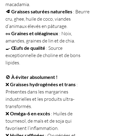
macadamia. 
🥩 
Graisses saturées naturelles
 : Beurre 
cru, ghee, huile de coco, viandes 
d’animaux élevés en pâturage.
🥜 
Graines et oléagineux
 : Noix, 
amandes, graines de lin et de chia. 
🍳 
Œufs de qualité
 : Source 
exceptionnelle de choline et de bons 
lipides.
🚫 
À éviter absolument !
❌ 
Graisses hydrogénées et trans
 : 
Présentes dans les margarines 
industrielles et les produits ultra-
transformés. 
❌ 
Oméga-6 en excès
 : Huiles de 
tournesol, de maïs et de soja qui 
favorisent l’inflammation. 
❌ 
Huiles raffinées
 : Oxygénées et 