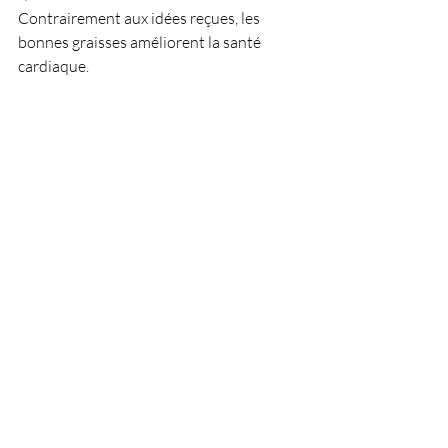
Contrairement aux idées reçues, les 
bonnes graisses améliorent la santé 
cardiaque.
Prêts à redonner sa place 
au gras ?
Ne vous laissez plus piéger par des 
croyances dépassées. 
Bien choisi, le gras est un allié puissant 
pour votre santé, votre vitalité et votre 
longévité !
Et vous, avez-vous déjà adopté une 
alimentation riche en bonnes graisses ? 
Quels sont vos aliments favoris ? 
Partagez vos expériences en 
commentaire ! 👇