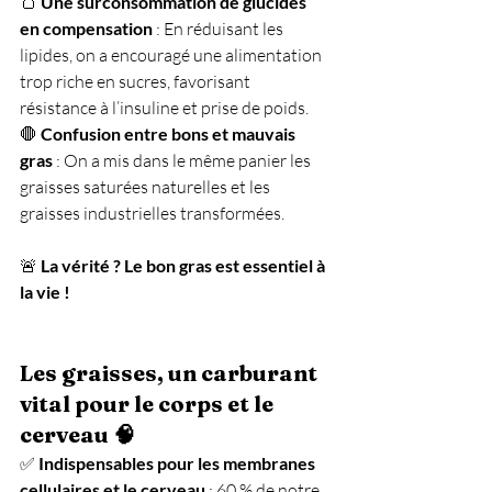
🍞 
Une surconsommation de glucides 
en compensation
 : En réduisant les 
lipides, on a encouragé une alimentation 
trop riche en sucres, favorisant 
résistance à l’insuline et prise de poids. 
🛑 
Confusion entre bons et mauvais 
gras
 : On a mis dans le même panier les 
graisses saturées naturelles et les 
graisses industrielles transformées.
🚨 
La vérité ? Le bon gras est essentiel à 
la vie !
Les graisses, un carburant 
vital pour le corps et le 
cerveau 🧠
✅ 
Indispensables pour les membranes 
cellulaires et le cerveau
 : 60 % de notre 