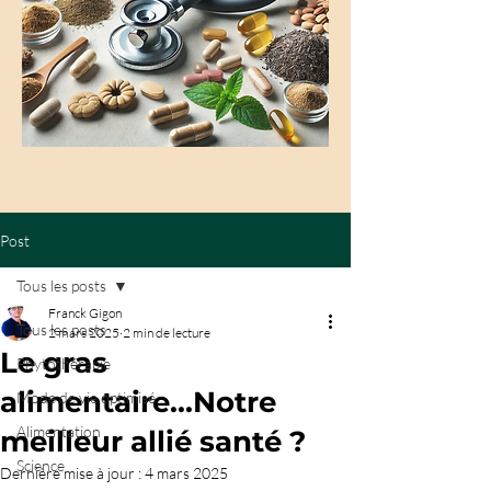
Post
Tous les posts
Franck Gigon
Tous les posts
2 mars 2025
2 min de lecture
Le gras
Phytothérapie
alimentaire...Notre
Mode de vie optimisé
Alimentation
meilleur allié santé ?
Science
Dernière mise à jour :
4 mars 2025