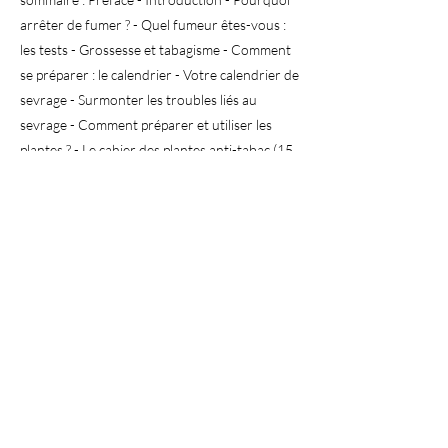
arrêter de fumer ? - Quel fumeur êtes-vous :
les tests - Grossesse et tabagisme - Comment
se préparer : le calendrier - Votre calendrier de
sevrage - Surmonter les troubles liés au
sevrage - Comment préparer et utiliser les
plantes ? - Le cahier des plantes anti-tabac (15
plantes ressources, 11 plantes d'appoint) - Où
acheter les plantes ? - Sous quelles formes
utiliser les plantes ? - Glossaire - Tableaux
récapitulatifs des principales indications des
plantes.
Previous
Next