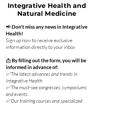
Integrative Health and
Natural Medicine
📢
Don't miss any news in Integrative
Health!
Sign up now to receive exclusive
information directly to your inbox
📩
By filling out the form, you will be
informed in advance of:
✅ The latest advances and trends in
Integrative Health
✅ The must-see congresses, symposiums
and events
✅ Our training courses and specialized
internships in phytotherapy and
nutrition
✅ Exclusive webinars and seminars
hosted by experts