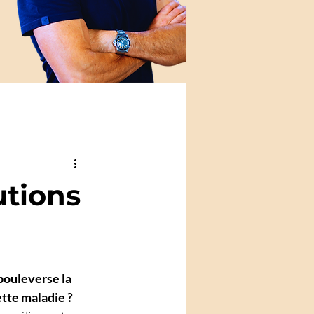
utions
bouleverse la 
ette maladie ?