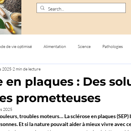
de de vie optimisé
Alimentation
Science
Pathologies
s 2025
2 min de lecture
e en plaques : Des sol
les prometteuses
rs 2025
douleurs, troubles moteurs… La sclérose en plaques (SEP) 
rsonnes. Et si la nature pouvait aider à mieux vivre avec c