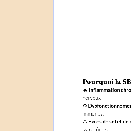
Pourquoi la SE
🔥 
Inflammation chr
nerveux. 
⚙️ 
Dysfonctionnemen
immunes. 
⚠️ 
Excès de sel et de
symptômes. 