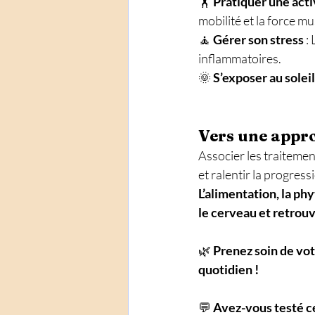
🏋️ 
Pratiquer une act
mobilité et la force mu
🧘 
Gérer son stress
 :
inflammatoires. 
🌞 
S’exposer au soleil
Vers une appro
Associer les traitemen
et ralentir la progress
L’alimentation, la ph
le cerveau et retrouv
🌿 
Prenez soin de vot
quotidien !
💬 
Avez-vous testé ce