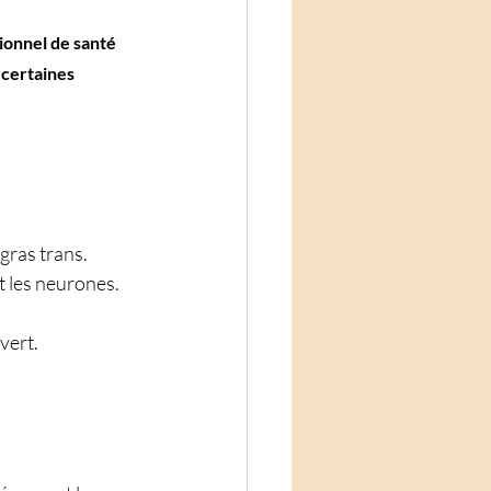
ionnel de santé 
 certaines 
 gras trans. 
t les neurones. 
vert.
 