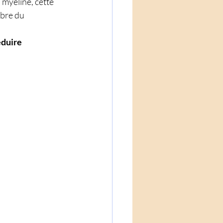
myéline, cette 
bre du 
éduire 