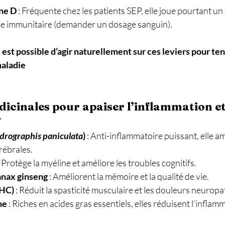
ne D
 : Fréquente chez les patients SEP, elle joue pourtant un r
e immunitaire (demander un dosage sanguin).
 est possible d’agir naturellement sur ces leviers pour ten
maladie 
dicinales pour apaiser l’inflammation et

drographis paniculata
)
 : Anti-inflammatoire puissant, elle am
rébrales. 
: Protège la myéline et améliore les troubles cognitifs. 
anax ginseng
 : Améliorent la mémoire et la qualité de vie. 
THC)
 : Réduit la spasticité musculaire et les douleurs neuropa
he
 : Riches en acides gras essentiels, elles réduisent l’inflamm