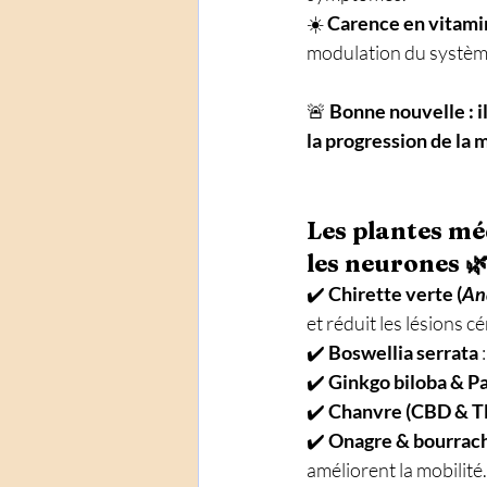
☀️ 
Carence en vitami
modulation du systèm
🚨 
Bonne nouvelle : il
la progression de la 
Les plantes mé
les neurones 
✔️ 
Chirette verte (
An
et réduit les lésions cé
✔️ 
Boswellia serrata
 
✔️ 
Ginkgo biloba & P
✔️ 
Chanvre (CBD & 
✔️ 
Onagre & bourrac
améliorent la mobilité.