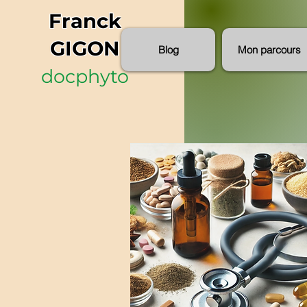
Franck
GIGON
Blog
Mon parcours
docphyto