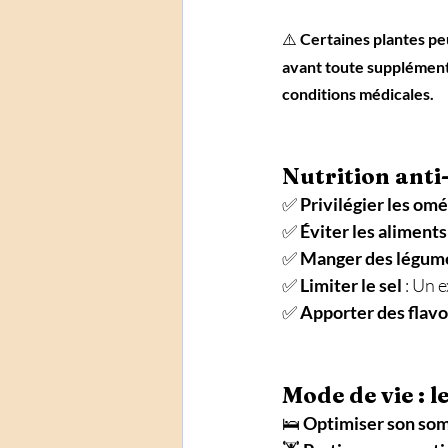
⚠️ 
Certaines plantes pe
avant toute supplémenta
conditions médicales.
Nutrition anti
✅ 
Privilégier les om
✅ 
Éviter les aliment
✅ 
Manger des légumes
✅ 
Limiter le sel
 : Un 
✅ 
Apporter des flav
Mode de vie : le
🛌 
Optimiser son so