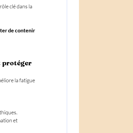
ôle clé dans la 
ter de contenir 
 protéger 
éliore la fatigue 
thiques. 
ation et 