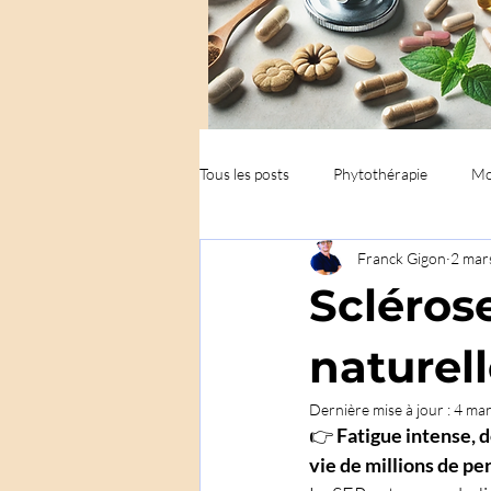
Tous les posts
Phytothérapie
Mo
Franck Gigon
2 mar
Scléros
naturel
Dernière mise à jour :
4 ma
👉 
Fatigue intense, 
vie de millions de pe