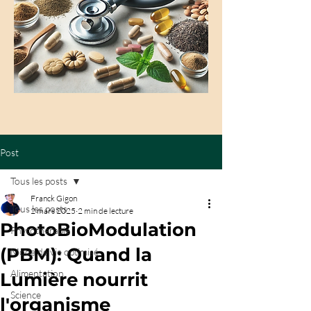
Post
Tous les posts
Franck Gigon
Tous les posts
2 mars 2025
2 min de lecture
PhotoBioModulation
Phytothérapie
(PBM): Quand la
Mode de vie optimisé
Alimentation
Lumière nourrit
Science
l'organisme