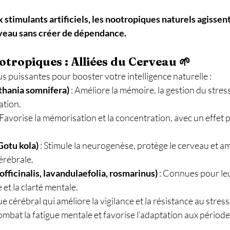
stimulants artificiels, les nootropiques naturels agissen
erveau sans créer de dépendance.
otropiques : Alliées du Cerveau 🌱
lus puissantes pour booster votre intelligence naturelle :
hania somnifera)
 : Améliore la mémoire, la gestion du stress 
ation. 
: Favorise la mémorisation et la concentration, avec un effet 
Gotu kola)
 : Stimule la neurogenèse, protège le cerveau et am
érébrale. 
officinalis, lavandulaefolia, rosmarinus)
 : Connues pour leu
 et la clarté mentale. 
ue cérébral qui améliore la vigilance et la résistance au stress.
Combat la fatigue mentale et favorise l’adaptation aux période