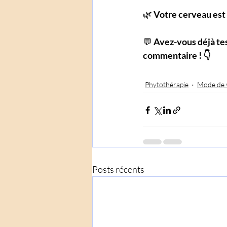
🌿 
Votre cerveau est 
💬 
Avez-vous déjà tes
commentaire ! 👇
Phytothérapie
Mode de v
Posts récents