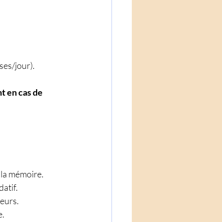
sses/jour).
t en cas de 
e la mémoire. 
atif. 
eurs. 
. 