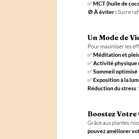
✅ 
MCT (huile de coco
🚫 
À éviter :
 Sucre raf
Un Mode de Vie 
Pour maximiser les ef
✅ 
Méditation et ple
✅ 
Activité physique 
✅ 
Sommeil optimisé
✅ 
Exposition à la lum
Réduction du stress
 
Boostez Votre
Grâce aux plantes noot
pouvez améliorer vot