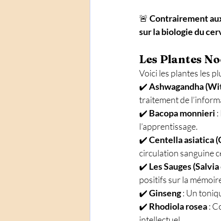
🚨 
Contrairement aux 
sur la biologie du c
Les Plantes No
Voici les plantes les p
✔️ 
Ashwagandha (Wit
traitement de l’inform
✔️ 
Bacopa monnieri
 
l’apprentissage. 
✔️ 
Centella asiatica (
circulation sanguine c
✔️ 
Les Sauges (Salvia 
positifs sur la mémoire
✔️ 
Ginseng
 : Un toniq
✔️ 
Rhodiola rosea
 : 
intellectuel.