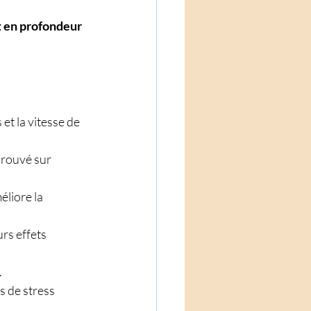
t en profondeur 
et la vitesse de 
prouvé sur 
éliore la 
rs effets 
 
s de stress 