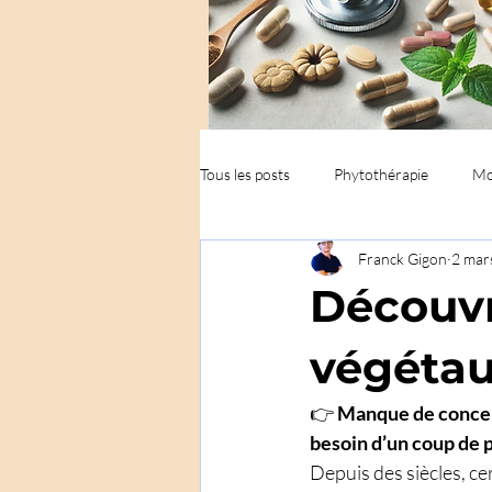
Tous les posts
Phytothérapie
Mo
Franck Gigon
2 mar
Découvr
végétau
👉 
Manque de concent
besoin d’un coup de 
Depuis des siècles, cer