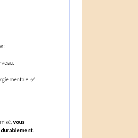
 : 
rveau. 
ergie mentale. ✅ 
misé, 
vous 
e durablement
.