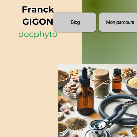
Franck
GIGON
Blog
Mon parcours
docphyto