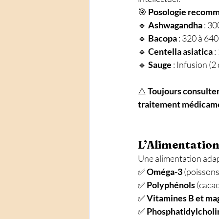
🎯 
Posologie recomm
🔹 
Ashwagandha
 : 3
🔹 
Bacopa
 : 320 à 64
🔹 
Centella asiatica
 
🔹 
Sauge
 : Infusion (
⚠️ 
Toujours consulter
traitement médicam
L’Alimentatio
Une alimentation adapt
✅ 
Oméga-3
 (poissons
✅ 
Polyphénols
 (cacao
✅ 
Vitamines B et m
✅ 
Phosphatidylcholin