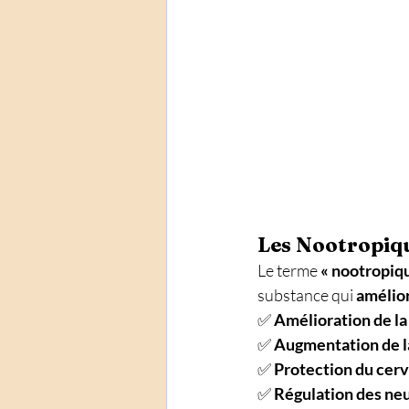
Les Nootropique
Le terme 
« nootropiq
substance qui 
amélior
✅ 
Amélioration de la
✅ 
Augmentation de la
✅ 
Protection du cerve
✅ 
Régulation des neu