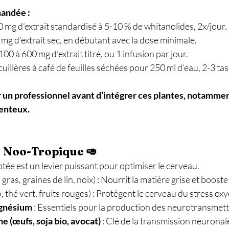
andée :
00 mg d’extrait standardisé à 5-10 % de whitanolides, 2x/jour. 
0 mg d’extrait sec, en débutant avec la dose minimale. 
: 100 à 600 mg d’extrait titré, ou 1 infusion par jour. 
2 cuillères à café de feuilles séchées pour 250 ml d’eau, 2-3 ta
 un professionnel avant d’intégrer ces plantes, notammen
enteux.
n Noo-Tropique 🥑
ée est un levier puissant pour optimiser le cerveau.
 gras, graines de lin, noix) : Nourrit la matière grise et boost
, thé vert, fruits rouges) : Protègent le cerveau du stress oxyd
agnésium
 : Essentiels pour la production des neurotransmett
e (œufs, soja bio, avocat)
 : Clé de la transmission neuronale