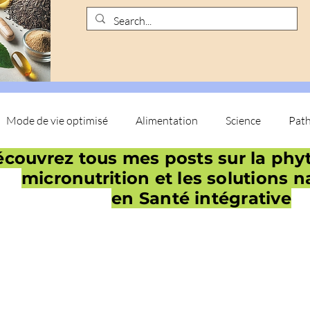
Mode de vie optimisé
Alimentation
Science
Path
couvrez tous mes posts sur la phyt
micronutrition et les solutions n
en Santé intégrative