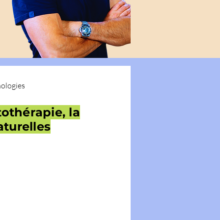
ologies
othérapie, la
aturelles