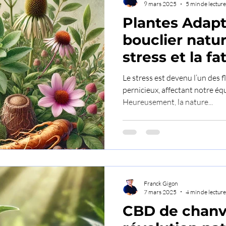
9 mars 2025
5 min de lecture
Plantes Adapt
bouclier natur
stress et la fa
Le stress est devenu l’un des 
pernicieux, affectant notre éq
Heureusement, la nature...
Franck Gigon
7 mars 2025
4 min de lecture
CBD de chanv