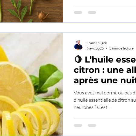
Franck Gigon
6 avr. 2025
2 min de lecture
🍋 L’huile esse
citron : une al
après une nui
Vous avez mal dormi, ou pas du
d’huile essentielle de citron su
neurones ? C’est...