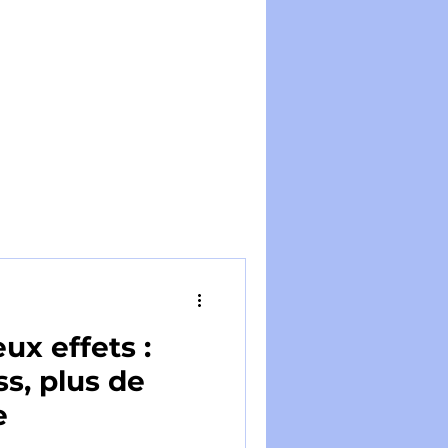
ux effets :
s, plus de
e