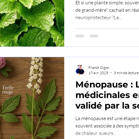
Et si une plante simple, souve
de grand-mère", cachait en réal
neuroprotecteur ?La...
Franck Gigon
19 avr. 2025
3 min de lecture
Ménopause : L
médicinales e
validé par la 
La ménopause est une étape na
souvent associée à des sympt
de chaleur, sueurs...