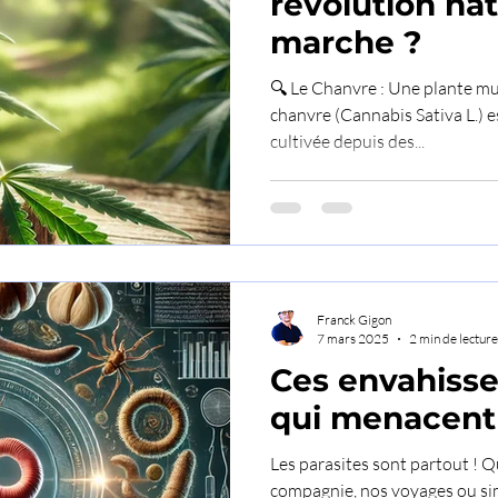
révolution nat
marche ?
🔍 Le Chanvre : Une plante mul
chanvre (Cannabis Sativa L.) est une plante fascinante,
cultivée depuis des...
Franck Gigon
7 mars 2025
2 min de lecture
Ces envahisseu
qui menacent 
Les parasites sont partout ! Q
compagnie, nos voyages ou si