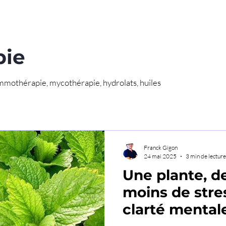
pie
mothérapie, mycothérapie, hydrolats, huiles
Franck Gigon
24 mai 2025
3 min de lecture
Une plante, de
moins de stres
clarté mental